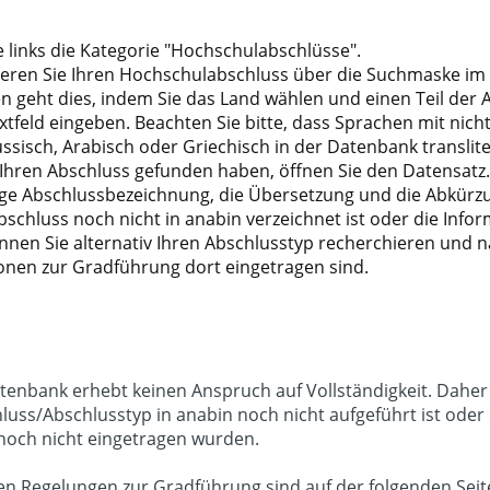
e links die Kategorie "Hochschulabschlüsse".
eren Sie Ihren Hochschulabschluss über die Suchmaske im
en geht dies, indem Sie das Land wählen und einen Teil der
extfeld eingeben. Beachten Sie bitte, dass Sprachen mit nic
ussisch, Arabisch oder Griechisch in der Datenbank transliter
Ihren Abschluss gefunden haben, öffnen Sie den Datensatz. 
ige Abschlussbezeichnung, die Übersetzung und die Abkürz
 Abschluss noch nicht in anabin verzeichnet ist oder die Inf
önnen Sie alternativ Ihren Abschlusstyp recherchieren und 
onen zur Gradführung dort eingetragen sind.
tenbank erhebt keinen Anspruch auf Vollständigkeit. Dahe
luss/Abschlusstyp in anabin noch nicht aufgeführt ist oder
och nicht eingetragen wurden.
hen Regelungen zur Gradführung sind auf der folgenden Sei