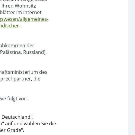
e Ihren Wohnsitz
lätter im Internet
ngswesen/allgemeines-
ndischer-
nzabkommen der
Palästina, Russland),
chaftsministerium des
prechpartner, die
ie folgt vor:
n Deutschland".
" auf und wählen Sie die
er Grade".