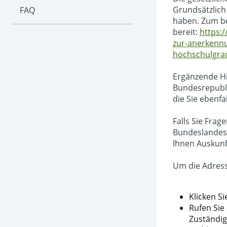
Grundsätzlich
FAQ
haben. Zum be
bereit:
https:
zur-anerkennu
hochschulgra
Ergänzende Hi
Bundesrepublik
die Sie ebenf
Falls Sie Fra
Bundeslandes 
Ihnen Auskunf
Um die Adresse
Klicken S
Rufen Sie
Zuständig