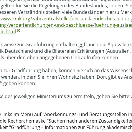
 gelten für Sie die Regelungen des Bundeslandes, in dem Si
sseren Verständnis stellen viele Bundesländer hierzu Merkb
//www.kmk.org/zab/zentralstelle-fuer-auslaendisches-bildu
ng/veroeffentlichungen-und-beschluesse/fuehrung-auslae
de.html
nweise zur Gradführung enthalten ggf. auch die Äquivale
 Deutschland und die Bilateralen Erklärungen (Australien, 
alls über den oben angegebenen Link aufrufen können.
gen zur Gradführung haben, können Sie sich an das Wissens
wenden, in dem Sie Ihren Wohnsitz haben. Dort gibt es Ans
t geben können.
 des jeweiligen Ministeriums zu ermitteln, gehen Sie bitte w
ie links im Menü auf "Anerkennungs- und Beratungsstellen i
 die Recherchemaske "Suchen nach anderen Zuständigkeiten
keit "Gradführung – Informationen zur Führung akademisch