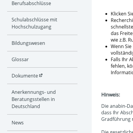
Berufs­abschlüsse
Klicken Si
Schul­abschlüsse mit
Recherchi
Hochschul­zugang
schnellst
das Freit
wie z.B. R
Bildungs­wesen
Wenn Sie 
vollständ
Glossar
Falls Ihr
fehlen, k
Informati
Dokumente
Anerken­nungs- und
Hinweis:
Beratungs­stellen in
Die anabin-Da
Deutschland
dass Ihr Absch
Gradführung n
News
Die gesetzlic